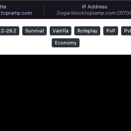
ite
IP Address
cktopiamp.com
Jogar.blocktopiamp.com:2570
7.2-26.2
Survival
Vanilla
Roleplay
PvP
Pv
Economy