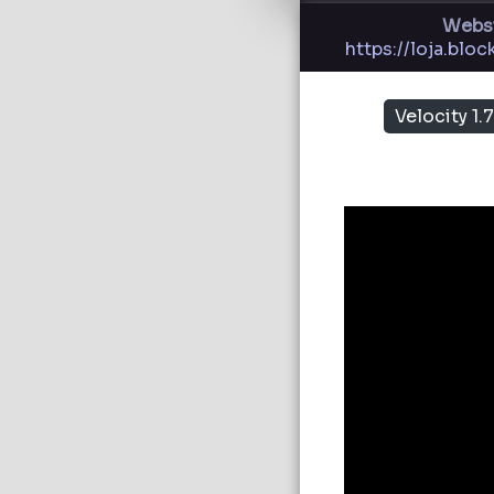
Webs
https://loja.blo
Velocity 1.