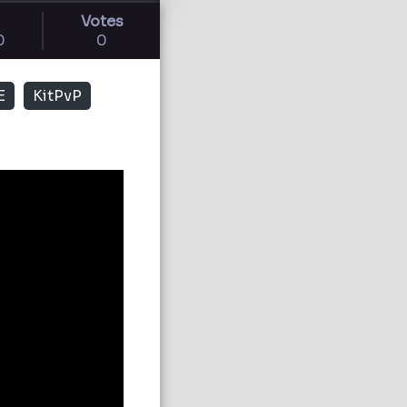
Votes
0
0
E
KitPvP