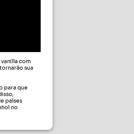
vanilla com 
tornarão sua 
o para que 
isso, 
 países 
hol no 